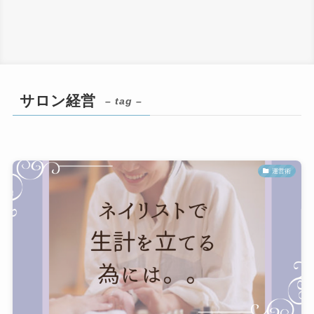
サロン経営
– tag –
運営術